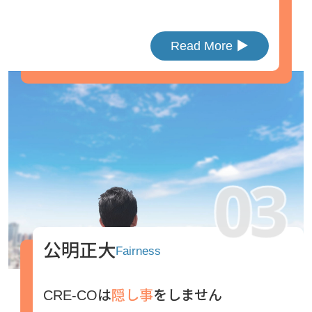
Read More ▶︎
公明正大
Fairness
CRE-COは
隠し事
をしません