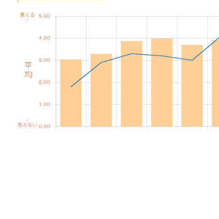
思える
↑
平均
↓
思えない