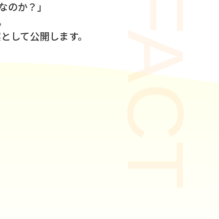
FACT
なのか？｣
。
実として公開します。